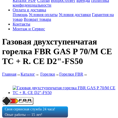
Каталог PDF
Статьи
Вопрос-ответ
Бренды
Политика
конфиденциальности
Оплата и доставка
Помощь
Условия оплаты
Условия доставки
Гарантия на
товар
Возврат товара
Контакты
Монтаж и Сервис
Газовая двухступенчатая
горелка FBR GAS P 70/M CE
TC + R. CE D2"-FS50
Главная
→
Каталог
→
Горелки
→
Горелки FBR
→
Своя сервисная служба 24 часа!
Опыт работы — 15 лет!