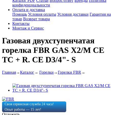
Каталог PDF
Статьи
Вопрос-ответ
Бренды
Политика
конфиденциальности
Оплата и доставка
Помощь
Условия оплаты
Условия доставки
Гарантия на
товар
Возврат товара
Контакты
Монтаж и Сервис
Газовая двухступенчатая
горелка FBR GAS X2/M CE
TC + R. CE D3/4"- S
Главная
→
Каталог
→
Горелки
→
Горелки FBR
→
Своя сервисная служба 24 часа!
Опыт работы — 15 лет!
Отложить