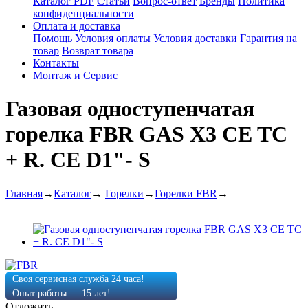
Каталог PDF
Статьи
Вопрос-ответ
Бренды
Политика
конфиденциальности
Оплата и доставка
Помощь
Условия оплаты
Условия доставки
Гарантия на
товар
Возврат товара
Контакты
Монтаж и Сервис
Газовая одноступенчатая
горелка FBR GAS X3 CE TC
+ R. CE D1"- S
Главная
→
Каталог
→
Горелки
→
Горелки FBR
→
Своя сервисная служба 24 часа!
Опыт работы — 15 лет!
Отложить