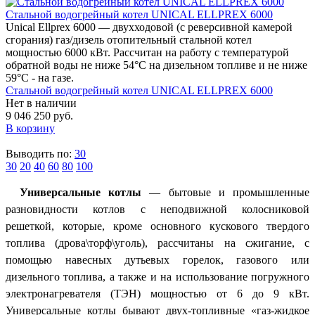
Стальной водогрейный котел UNICAL ELLPREX 6000
Unical Ellprex 6000 — двухходовой (c реверсивной камерой
сгорания) газ/дизель отопительный стальной котел
мощностью 6000 кВт. Рассчитан на работу с температурой
обратной воды не ниже 54°С на дизельном топливе и не ниже
59°С - на газе.
Стальной водогрейный котел UNICAL ELLPREX 6000
Нет в наличии
9 046 250 руб.
В корзину
Выводить по:
30
30
20
40
60
80
100
Универсальные котлы
— бытовые и промышленные
разновидности котлов с неподвижной колосниковой
решеткой, которые, кроме основного кускового твердого
топлива (дрова\торф\уголь), рассчитаны на сжигание, с
помощью навесных дутьевых горелок, газового или
дизельного топлива, а также и на использование погружного
электронагревателя (ТЭН) мощностью от 6 до 9 кВт.
Универсальные котлы бывают двух-топливные «газ-жидкое