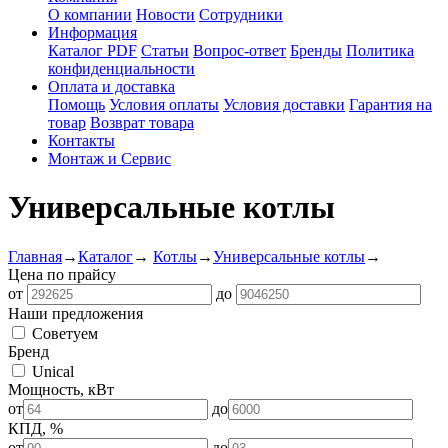
О компании
Новости
Сотрудники
Информация
Каталог PDF
Статьи
Вопрос-ответ
Бренды
Политика
конфиденциальности
Оплата и доставка
Помощь
Условия оплаты
Условия доставки
Гарантия на
товар
Возврат товара
Контакты
Монтаж и Сервис
Универсальные котлы
Главная
→
Каталог
→
Котлы
→
Универсальные котлы
→
Цена по прайсу
от
до
Наши предложения
Советуем
Бренд
Unical
Мощность, кВт
от
до
КПД, %
от
до