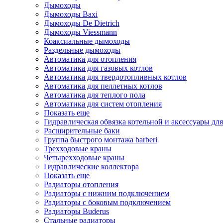
Дымоходы
Дымоходы Baxi
Дымоходы De Dietrich
Дымоходы Viessmann
Коаксиальные дымоходы
Раздельные дымоходы
Автоматика для отопления
Автоматика для газовых котлов
Автоматика для твердотопливных котлов
Автоматика для пеллетных котлов
Автоматика для теплого пола
Автоматика для систем отопления
Показать еще
Гидравлическая обвязка котельной и аксессуары для
Расширительные баки
Группа быстрого монтажа barberi
Трехходовые краны
Четырехходовые краны
Гидравлические коллектора
Показать еще
Радиаторы отопления
Радиаторы с нижним подключением
Радиаторы с боковым подключением
Радиаторы Buderus
Стальные радиаторы