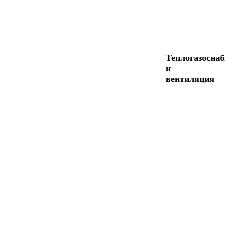
Теплогазосна
и
вентиляция