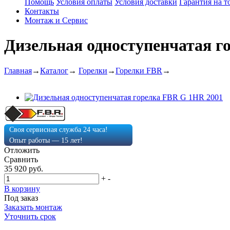
Помощь
Условия оплаты
Условия доставки
Гарантия на т
Контакты
Монтаж и Сервис
Дизельная одноступенчатая г
Главная
→
Каталог
→
Горелки
→
Горелки FBR
→
Своя сервисная служба 24 часа!
Опыт работы — 15 лет!
Отложить
Сравнить
35 920 руб.
+
-
В корзину
Под заказ
Заказать монтаж
Уточнить срок