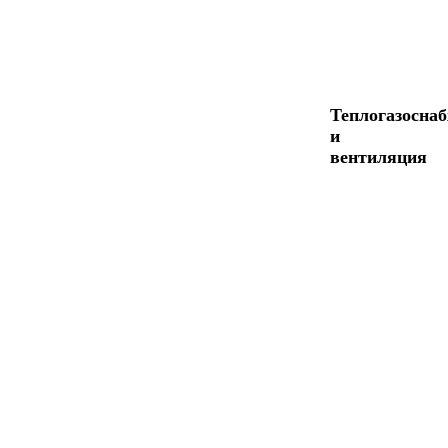
Теплогазосна
и
вентиляция