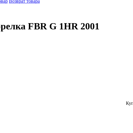
овар
Возврат товара
орелка FBR G 1HR 2001
Куп